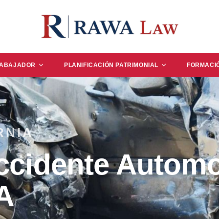
RABAJADOR
PLANIFICACIÓN PATRIMONIAL
FORMACI
RNIA
cidente Automov
A