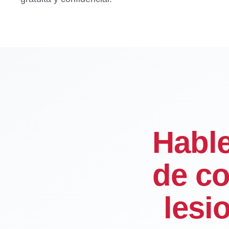
Habl
de co
lesi