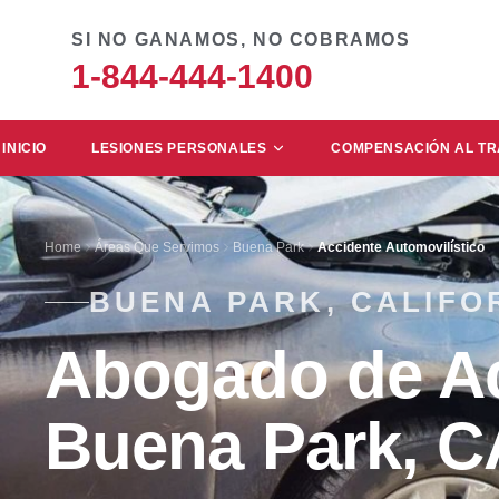
SI NO GANAMOS, NO COBRAMOS
1-844-444-1400
INICIO
LESIONES PERSONALES
COMPENSACIÓN AL T
Home
Áreas Que Servimos
Buena Park
Accidente Automovilístico
BUENA PARK, CALIFO
Abogado de Ac
Buena Park, C